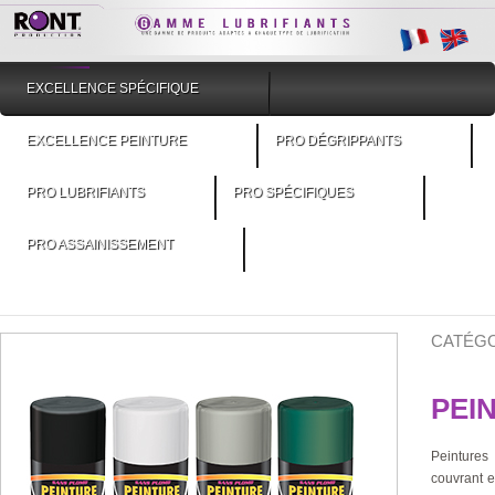
EXCELLENCE SPÉCIFIQUE
EXCELLENCE PEINTURE
PRO DÉGRIPPANTS
PRO LUBRIFIANTS
PRO SPÉCIFIQUES
PRO ASSAINISSEMENT
CATÉGO
PEI
Peintures
couvrant 