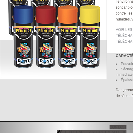
l’environn
sont anti-c
contre le
humides, v
VOIR LE
TÉLÉCHA
TÉLÉCHA
CARACTÉ
Pouvoir
Séchage
immédiate
Épaisse
Dangereux.
de sécurit
CONTACT
TÉLÉCHARGEZ NOTRE CATALOGUE