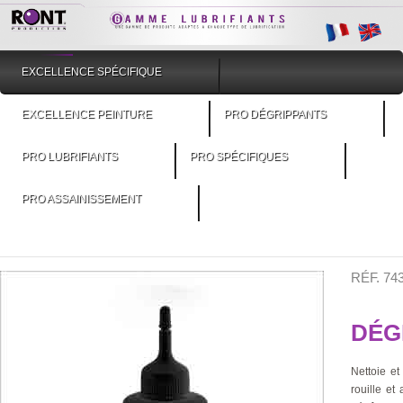
EXCELLENCE SPÉCIFIQUE
EXCELLENCE PEINTURE
PRO DÉGRIPPANTS
PRO LUBRIFIANTS
PRO SPÉCIFIQUES
PRO ASSAINISSEMENT
RÉF. 7
DÉG
Nettoie et
rouille et