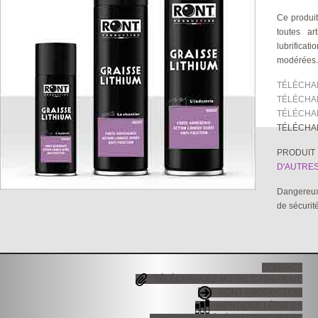
Ce produit
toutes ar
lubrifica
modérées. 
TÉLÉCHAR
TÉLÉCHAR
TÉLÉCHAR
TÉLÉCHA
PRODUIT
D'AUTRE
Dangereux.
de sécurit
CONTACT
TÉLÉCHARGEZ NOTRE CATALOGUE
RONT PRODUCTION
MENTIONS LÉGALES