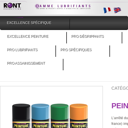
EXCELLENCE SPÉCIFIQUE
EXCELLENCE PEINTURE
PRO DÉGRIPPANTS
PRO LUBRIFIANTS
PRO SPÉCIFIQUES
PRO ASSAINISSEMENT
CATÉGO
PEI
L’arrêté d
france) im