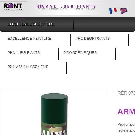
EXCELLENCE SPÉCIFIQUE
EXCELLENCE PEINTURE
PRO DÉGRIPPANTS
PRO LUBRIFIANTS
PRO SPÉCIFIQUES
PRO ASSAINISSEMENT
RÉF. 0
ARM
Produit pou
Isole et p