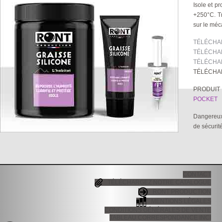
Isole et p
+250°C. Tr
sur le méc
TÉLÉCHAR
TÉLÉCHAR
TÉLÉCHAR
TÉLÉCHA
PRODUIT
POCKET
Dangereux.
de sécurit
CONTACT
TÉLÉCHARGEZ NOTRE CATALOGUE
RONT PRODUCTION
MENTIONS LÉGALES
CONDITIONS GÉNÉRALES DE VENTE
TABLEAU CORRESPONDANCE INCI